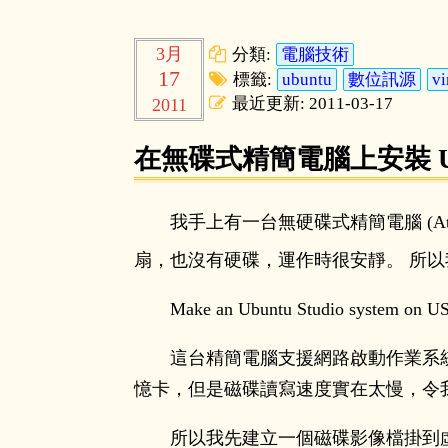
3月
分類:
電腦技術
17
標籤:
ubuntu
數位訊源
vi
最近更新: 2011-03-17
2011
在無碟式精簡電腦上安裝 Ubun
我手上有一台無硬碟式精簡電腦 (Atr
扇，也沒有硬碟，運作時很安靜。 所
Make an Ubuntu Studio system on U
這台精簡電腦支援網路啟動作業系統，
憶卡，但是磁碟讀寫速度實在太慢，令
所以我先建立一個磁碟影像檔掛到