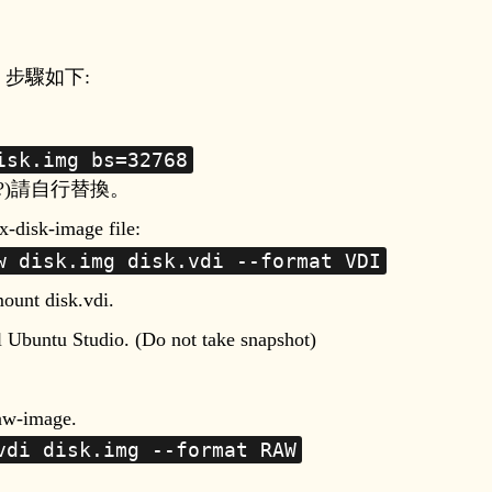
x。步驟如下:
isk.img bs=32768
sd?)請自行替換。
x-disk-image file:
w disk.img disk.vdi --format VDI
mount disk.vdi.
ll Ubuntu Studio. (Do not take snapshot)
raw-image.
vdi disk.img --format RAW