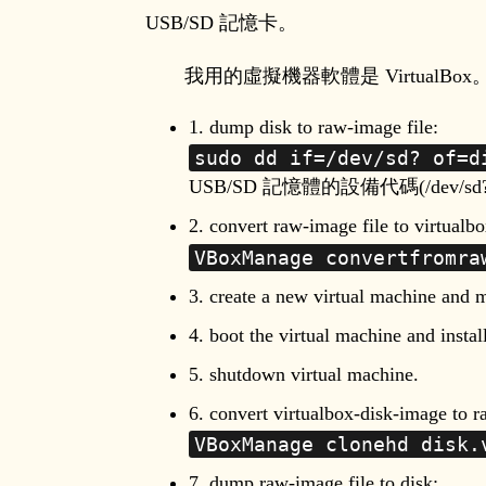
USB/SD 記憶卡。
我用的虛擬機器軟體是 VirtualBo
1. dump disk to raw-image file:
sudo dd if=/dev/sd? of=d
USB/SD 記憶體的設備代碼(/dev/
2. convert raw-image file to virtualbo
VBoxManage convertfromra
3. create a new virtual machine and 
4. boot the virtual machine and insta
5. shutdown virtual machine.
6. convert virtualbox-disk-image to 
VBoxManage clonehd disk.
7. dump raw-image file to disk: