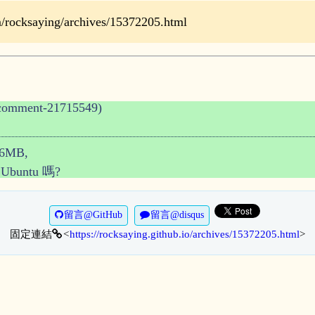
ocksaying/archives/15372205.html
comment-21715549)
6MB,
untu 嗎?
留言@GitHub
留言@disqus
固定連結
https://rocksaying.github.io/archives/15372205.html
>
<