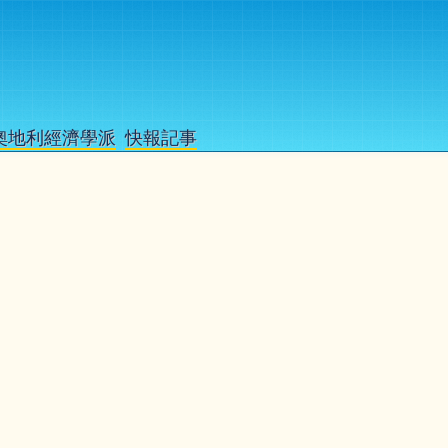
奧地利經濟學派
快報記事