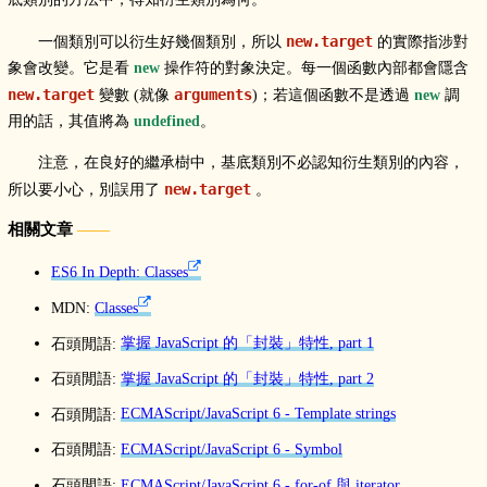
new.target
一個類別可以衍生好幾個類別，所以
的實際指涉對
象會改變。它是看
new
操作符的對象決定。每一個函數內部都會隱含
new.target
arguments
變數 (就像
)；若這個函數不是透過
new
調
用的話，其值將為
undefined
。
注意，在良好的繼承樹中，基底類別不必認知衍生類別的內容，
new.target
所以要小心，別誤用了
。
相關文章
ES6 In Depth: Classes
MDN:
Classes
石頭閒語:
掌握 JavaScript 的「封裝」特性, part 1
石頭閒語:
掌握 JavaScript 的「封裝」特性, part 2
石頭閒語:
ECMAScript/JavaScript 6 - Template strings
石頭閒語:
ECMAScript/JavaScript 6 - Symbol
石頭閒語:
ECMAScript/JavaScript 6 - for-of 與 iterator
。