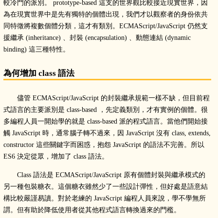
較冷門的派別。 prototype-based 這支的世界觀比較接近現實世界，因
為在現實世界中是先有獨特的個體出現，我們才以觀察者的身份依共
同特徵將複數個體分類，這才有類別。ECMAScript/JavaScript 仍然支
援繼承 (inheritance) 、封裝 (encapsulation) 、動態連結 (dynamic
binding) 這三種特性。
為何增加 class 語法
儘管 ECMAScript/JavaScript 的封裝繼承規範一樣不缺，但目前程
式語言的主要派別是 class-based ，先定義類別，才有實例的個體。很
多編程人員一開始學的就是 class-based 派的程式語言。當他們開始接
觸 JavaScript 時，通常腦子轉不過來，因 JavaScript 沒有 class, extends,
constructor 這些關鍵字而困惑，抱怨 JavaScript 的語法不完善。所以
ES6 決定從眾，增加了 class 語法。
Class 語法是 ECMAScript/JavaScript 原有個體封裝與繼承模式的
另一種包裝糖衣。這個糖衣雖然少了一些設計彈性，但好處是語意結
構比較嚴謹易讀。對於老練的 JavaScript 編程人員來說，學不學無所
謂。但有助於降低使用者從其他程式語言轉換過來的門檻。