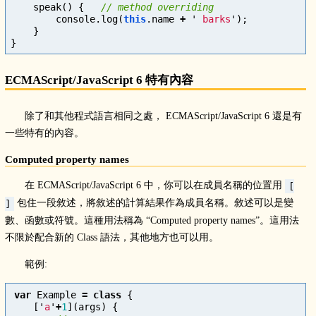
speak
()
{
// method overriding
console
.
log
(
this
.
name
+
'
 barks
'
);
}
}
ECMAScript/JavaScript 6 特有內容
除了和其他程式語言相同之處， ECMAScript/JavaScript 6 還是有
一些特有的內容。
Computed property names
在 ECMAScript/JavaScript 6 中，你可以在成員名稱的位置用
[
包住一段敘述，將敘述的計算結果作為成員名稱。敘述可以是變
]
數、函數或符號。這種用法稱為 “Computed property names”。這用法
不限於配合新的 Class 語法，其他地方也可以用。
範例:
var
Example
=
class
{
[
'
a
'
+
1
](
args
)
{