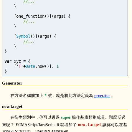
//...
}
[
one_function
()](
args
)
{
//...
}
[
Symbol
()](
args
)
{
//...
}
}
var
xyz
=
{
[
'
T
'
+
Date
.
now
()]:
1
}
Generator
在方法名稱前加上
*
號，就是將此方法定義為
generator
。
new.target
在衍生類別中，你可以透過
super
操作基底類別成員。那麼反過
new.target
來呢？ ECMAScript/JavaScript 6 就增加了
讓你可以在基
底類別的方法中，得知衍生類別為何。