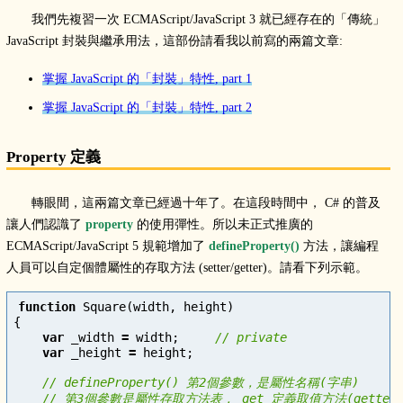
我們先複習一次 ECMAScript/JavaScript 3 就已經存在的「傳統」
JavaScript 封裝與繼承用法，這部份請看我以前寫的兩篇文章:
掌握 JavaScript 的「封裝」特性, part 1
掌握 JavaScript 的「封裝」特性, part 2
Property 定義
轉眼間，這兩篇文章已經過十年了。在這段時間中， C# 的普及
讓人們認識了
property
的使用彈性。所以未正式推廣的
ECMAScript/JavaScript 5 規範增加了
defineProperty()
方法，讓編程
人員可以自定個體屬性的存取方法 (setter/getter)。請看下列示範。
function
Square
(
width
,
height
)
{
var
_width
=
width
;
// private
var
_height
=
height
;
// defineProperty() 第2個參數，是屬性名稱(字串)
// 第3個參數是屬性存取方法表， get 定義取值方法(getter),