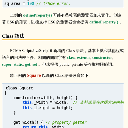
sq
.
area
=
100
// trhow error.
上例的
defineProperty()
可能有些較舊的瀏覽器並未實作。但隨
著 ES6 的落實，以後支持 ES6 的瀏覽器也會提供
defineProperty()
。
Class 語法
ECMAScript/JavaScript 6 新增的 Class 語法，基本上就和其他程式
語言的用法差不多。相關的關鍵字有
class
,
extends
,
constructor
,
super
,
static
,
get
,
set
。但未提供 public, private 等存取權限飾詞。
Square
將上例的
以新的 Class 語法改寫如下:
class
Square
{
constructor
(
width
,
height
)
{
this
.
_width
=
width
;
// 資料成員在建構方法內初始化
this
.
_height
=
height
;
}
get
width
()
{
// property getter
return
this
.
_width
;