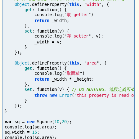
Object
.
defineProperty
(
this
,
"
width
"
,
{
get
:
function
()
{
console
.
log
(
"
取 getter
"
)
return
_width
;
},
set
:
function
(
v
)
{
console
.
log
(
"
存 setter
"
,
v
);
_width
=
v
;
}
});
Object
.
defineProperty
(
this
,
"
area
"
,
{
get
:
function
()
{
console
.
log
(
"
取面積
"
)
return
_width
*
_height
;
},
set
:
function
(
v
)
{
// DO NOTHING. 這段定義可省
throw
new
Error
(
"
this property is read onl
}
});
}
var
sq
=
new
Square
(
10
,
20
);
console
.
log
(
sq
.
area
);
sq
.
width
=
15
;
console
.
log
(
sq
.
area
);