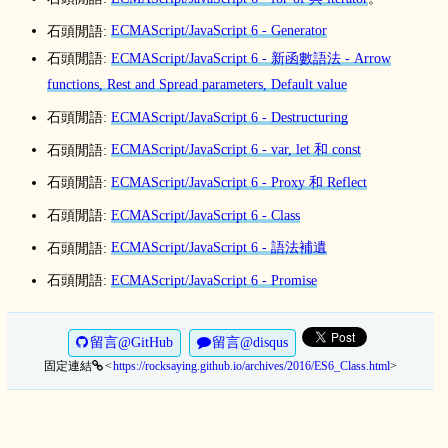
石頭閒語:
ECMAScript/JavaScript 6 - Generator
石頭閒語:
ECMAScript/JavaScript 6 - 新函數語法 - Arrow
functions, Rest and Spread parameters, Default value
石頭閒語:
ECMAScript/JavaScript 6 - Destructuring
石頭閒語:
ECMAScript/JavaScript 6 - var, let 和 const
石頭閒語:
ECMAScript/JavaScript 6 - Proxy 和 Reflect
石頭閒語:
ECMAScript/JavaScript 6 - Class
石頭閒語:
ECMAScript/JavaScript 6 - 語法補遺
石頭閒語:
ECMAScript/JavaScript 6 - Promise
留言@GitHub
留言@disqus
固定連結
https://rocksaying.github.io/archives/2016/ES6_Class.html
>
<