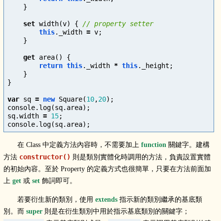
}
set
width
(
v
)
{
// property setter
this
.
_width
=
v
;
}
get
area
()
{
return
this
.
_width
*
this
.
_height
;
}
}
var
sq
=
new
Square
(
10
,
20
);
console
.
log
(
sq
.
area
);
sq
.
width
=
15
;
console
.
log
(
sq
.
area
);
在 Class 中定義方法內容時，不需要加上
function
關鍵字。建構
constructor()
方法
則是類別實體化時調用的方法，負責設置實體
的初始內容。至於 Property 的定義方式也很簡單，只要在方法前面加
上
get
或
set
飾詞即可。
若要衍生新的類別，使用
extends
指示新的類別繼承的基底類
別。而
super
則是在衍生類別中用於指示基底類別的關鍵字；