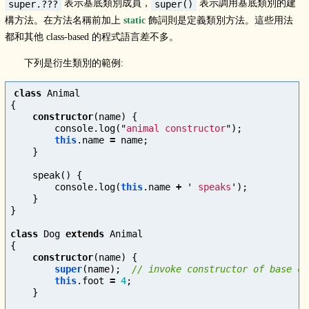
表示基底類別成員，
表示調用基底類別的建
super.???
super()
構方法。在方法名稱前加上
static
飾詞則是定義類別方法。這些用法
都和其他 class-based 的程式語言差不多。
下列是衍生類別的範例:
class
Animal
{
constructor
(
name
)
{
console
.
log
(
"
animal constructor
"
);
this
.
name
=
name
;
}
speak
()
{
console
.
log
(
this
.
name
+
'
 speaks
'
);
}
}
class
Dog
extends
Animal
{
constructor
(
name
)
{
super
(
name
);
// invoke constructor of base cl
this
.
foot
=
4
;
}