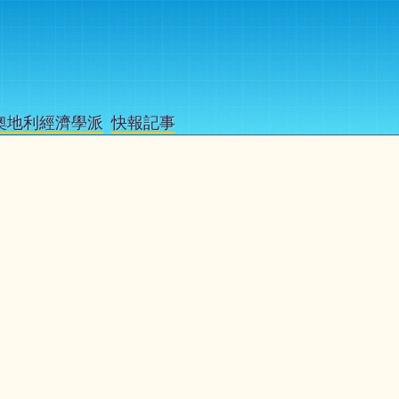
奧地利經濟學派
快報記事