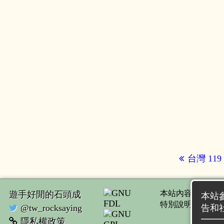
台灣 119 
本站內容由
遊手
遊手好閒的石頭成
本站參
特別說明者，應
告和
@tw_rocksaying
隱私權政策