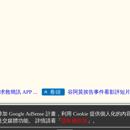
求救簡訊 APP ...
谷阿莫挨告事件看影評短
卷頭
好閒的石頭成
製作，以
GNU FDL 1.3
或
創用CC 姓名標示-相同方式
加 Google AdSense 計畫，利用 Cookie 提供個人化的
以
GNU GPL
、
GNU LGPL
或
CC BY-SA
利用。
社交媒體功能。 詳情請看「
隱私權政策
」。