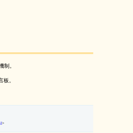
板機制。
言板。
ml
>