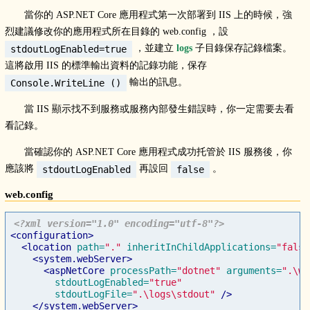
當你的 ASP.NET Core 應用程式第一次部署到 IIS 上的時候，強
烈建議修改你的應用程式所在目錄的 web.config ，設
，並建立
logs
子目錄保存記錄檔案。
stdoutLogEnabled=true
這將啟用 IIS 的標準輸出資料的記錄功能，保存
輸出的訊息。
Console.WriteLine ()
當 IIS 顯示找不到服務或服務內部發生錯誤時，你一定需要去看
看記錄。
當確認你的 ASP.NET Core 應用程式成功托管於 IIS 服務後，你
應該將
再設回
。
stdoutLogEnabled
false
web.config
<?xml version="1.0" encoding="utf-8"?>
<configuration>
<location
path=
"."
inheritInChildApplications=
"false
<system.webServer>
<aspNetCore
processPath=
"dotnet"
arguments=
".\we
stdoutLogEnabled=
"true"
stdoutLogFile=
".\logs\stdout"
/>
</system.webServer>