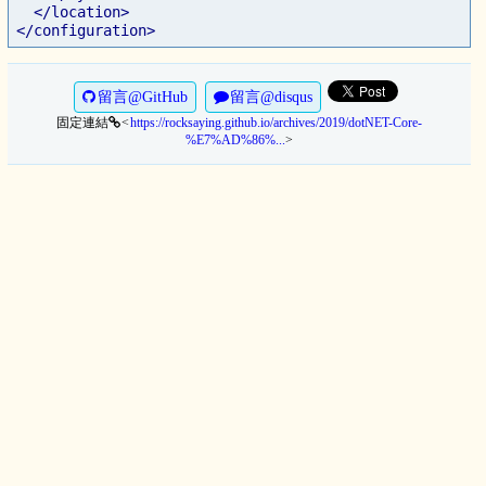
</location>
</configuration>
留言@GitHub
留言@disqus
固定連結
https://rocksaying.github.io/archives/2019/dotNET-Core-
<
%E7%AD%86%...
>