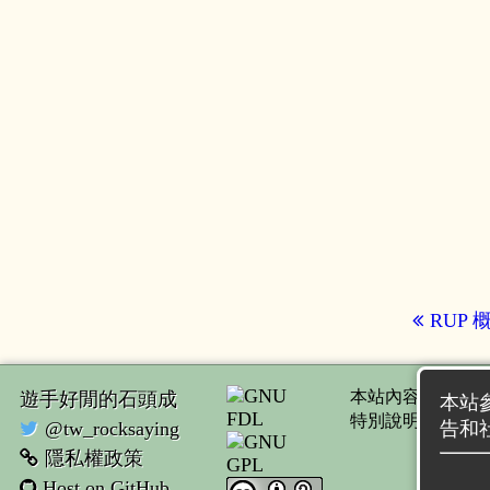
RUP
本站內容由
遊手
遊手好閒的石頭成
本站參
特別說明者，應
告和
@tw_rocksaying
隱私權政策
Host on GitHub