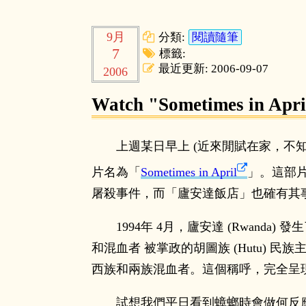
9月
分類:
閱讀隨筆
7
標籤:
最近更新: 2006-09-07
2006
Watch "Sometimes in Apri
上週某日早上 (近來閒賦在家，不知
片名為「
Sometimes in April
」。這部片
屠殺事件，而「廬安達飯店」也確有其
1994年 4月，廬安達 (Rwand
和混血者 被掌政的胡圖族 (Hutu) 
西族和兩族混血者。這個稱呼，完全呈
試想我們平日看到蟑螂時會做何反