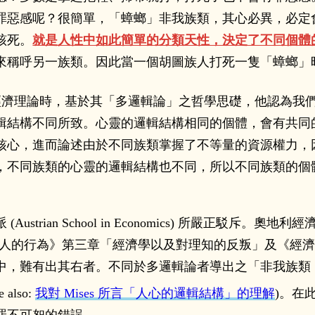
罪惡感呢？很簡單，「蟑螂」非我族類，其心必異，必定
該死。
就是人性中如此簡單的分類天性，決定了不同個體
來稱呼另一族類。因此當一個胡圖族人打死一隻「蟑螂」
濟理論時，基於其「多邏輯論」之哲學思礎，他認為我
結構不同所致。心靈的邏輯結構相同的個體，會有共同的想法
，進而論述由於不同族類掌握了不等量的資源權力，因此形成
，不同族類的心靈的邏輯結構也不同，所以不同族類的個
。
trian School in Economics) 所嚴正駁斥。奧地
其著作《人的行為》第三章「經濟學以及對理知的反叛」及《
中，難有出其右者。不同於多邏輯論者導出之「非我族類
lso:
我對 Mises 所言「人心的邏輯結構」的理解
)。在