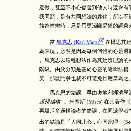
麼做，甚至不小心傷害到他人時還會有
我同類，是有共同想法的夥伴，所以不
族為蟑螂時，只是用更淺顯易懂的詞彙
當
馬克思 (Karl Marx)
在構思其經
為表現，必然是因為每個個體的心靈邏輯
。馬克思以這種想法作為其經濟理論的核心
階級。由於分類是基於心靈的邏輯結構
突，那麼鬥爭也就不可避免且應當為之
馬克思的錯誤，早由奧地利經濟學派 (Aus
邏輯結構
。米塞斯 (Mises) 在
再駁斥多邏輯論者的錯誤，在同派學者
出的結論是「人同此心，心同此理」(See a