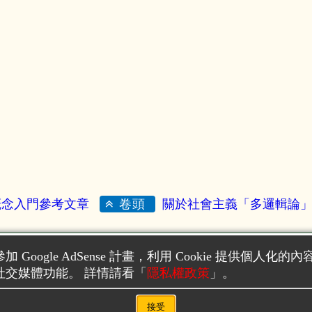
 概念入門參考文章
關於社會主義「多邏輯論
卷頭
好閒的石頭成
製作，以
GNU FDL 1.3
或
創用CC 姓名標示-相同方式
加 Google AdSense 計畫，利用 Cookie 提供個人化的
以
GNU GPL
、
GNU LGPL
或
CC BY-SA
利用。
社交媒體功能。 詳情請看「
隱私權政策
」。
接受