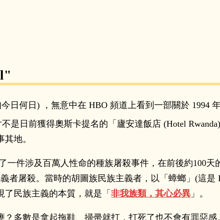
l"
今日何日) ，無意中在 HBO 頻道上看到一部關於 199
不是日前獲得奧斯卡提名的「廬安達飯店 (Hotel Rwa
事其地。
a) 發生了一件涉及百萬人性命的種族屠殺事件，在前後約100天
民族主義者屠殺。當時的胡圖族民族主義者，以「蟑螂」(這是 
現了民族主義的本質，就是「
非我族類，其心必異
」。
應？多數是拿起拖鞋、掃帚就打，打死了也不會有罪惡感