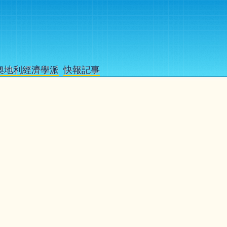
奧地利經濟學派
快報記事