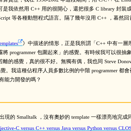
是我依然用 C++ 用的很開心，還把很多 C library 封裝成 C++
PHP/JavaScript 等各種動態程式語言。隔了幾年沒用 C++ ，暮
emplates
》中描述的情形，正是我所謂「C++ 中有一層厚厚的
濃霧將 programmer 包圍起來」的感覺。有時候我可以很抽
，真的很不好。無獨有偶，我也同 Steve Donovan 一般
種感覺。我這種佔程序人員多數比例的中階 programmer 都會被排
是少數人才有能力開發的嗎？
 Smalltalk ，沒有奧妙的 template 一樣漂亮地完成同
jective-C versus C++ versus Java versus Python versus CLO