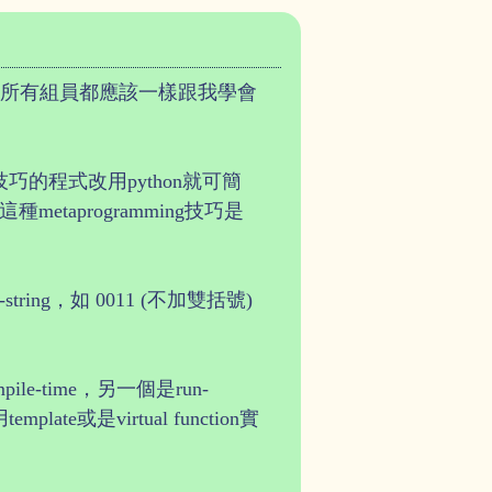
認為所有組員都應該一樣跟我學會
巧的程式改用python就可簡
metaprogramming技巧是
-string，如 0011 (不加雙括號)
le-time，另一個是run-
是virtual function實