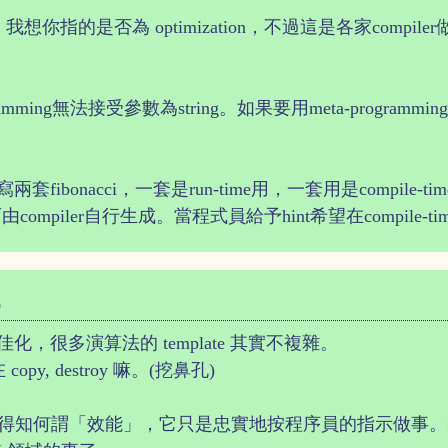
，我想你指的是否為 optimization，不過這是各家comp
gramming無法接受參數為string。如果要用meta-programmi
onacci，一套是run-time用，一套用是compile-time(
iler自行生成。當程式員給予hint希望在compile-time而c
0
，很多演算法的 template 其實不複雜。
y, destroy 嘛。(挖鼻孔)
實無從得知何謂「效能」，它只是忠實地按程序員的指示做事。除非我