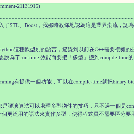
omment-21131915)
了STL、Boost，我那時教條地認為這是業界潮流，
thon這種軟型別的語言，驚覺到以前在C++需要複雜的技
un-time 效能而要把「多型」搬到compile-time的這種
amming有提供一個功能，可以在compile-time就把binary bit
function都是讓演算法可以處理多型物件的技巧，只不過一個是compi
個更泛用的語法來實作多型，使得程式員不需要區分要用template或