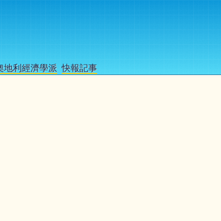
奧地利經濟學派
快報記事