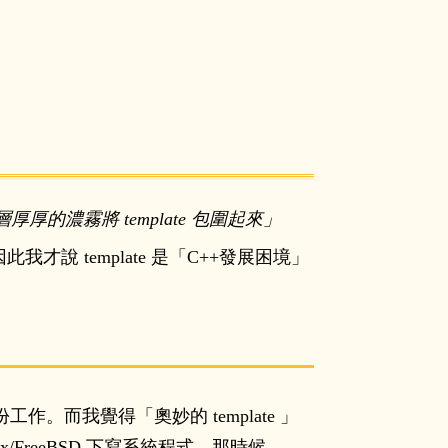
厚厚的濃霧將 template 包圍起來」
此我才說 template 是「C++發展困境」
入這份工作。而我覺得「奧妙的 template 」
x/FreeBSD 下寫系統程式，那時候