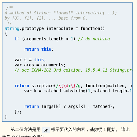
/**

A method of String: "format".interpolate(...);

by {0}, {1}, {2}, ... base from 0.

 */
String
.
prototype
.
interpolate
=
function
()
{
if
(
arguments
.
length
<
1
)
return
this
;
var
s
=
this
;
var
args
=
arguments
;
return
s
.
replace
(
/
\{\d
+
\}
/g
,
function
(
matched
,
off
var
k
=
matched
.
substring
(
1
,
matched
.
length
-
1
);
return
(
args
[
k
]
?
args
[
k
]
:
matched
);
});
}
第二個方法是用
標示要代入的內容，基數從 1 開始。 這比
$n