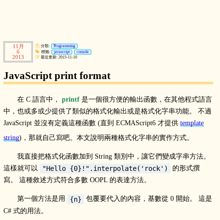
11月
分類:
Programming
6
標籤:
javascript
console
2013
最近更新: 2015-11-10
JavaScript print format
在 C 語言中，
printf
是一個很方便的輸出函數，在其他程式語言
中，也或多或少提供了類似的格式化輸出或是格式化字串功能。 不過
JavaScript 並沒有定義這種函數 (直到 ECMAScript6 才提供
template
string
)，那就自己寫吧。本文說明兩種格式化字串的實作方式。
我直接把格式化函數加到 String 類別中，讓它們變成字串方法。
這樣就可以
的形式撰
"Hello {0}!".interpolate('rock')
寫。 這種敘述方式符合多數 OOPL 的表達方法。
第一個方法是用
包覆要代入的內容，基數從 0 開始。 這是
{n}
C# 式的用法。