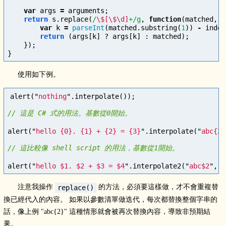
var
args
=
arguments
;
return
s
.
replace
(
/
\$[\$\d]
+/g
,
function
(
matched
,
o
var
k
=
parseInt
(
matched
.
substring
(
1
))
-
index
return
(
args
[
k
]
?
args
[
k
]
:
matched
);
});
}
使用如下例。
alert
(
"
nothing
"
.
interpolate
());
alert
(
"
hello {0}. {1} + {2} = {3}
"
.
interpolate
(
"
abc{2}
alert
(
"
hello $1. $2 + $3 = $4
"
.
interpolate2
(
"
abc$2
"
,
'
注意我操作
的方法，必須要這樣做，才不會重複替
replace()
換已經代入的內容。 如果以參數清單做迭代，每次都替換整個字串的
話，像上例 "abc{2}" 這種情形就會被再次替換內容，導致非預期結
果。