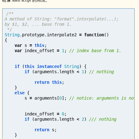
較像 shell script 的用法。
/**

A method of String: "format".interpolate(...);

by $1, $2, ... base from 1.

 */
String
.
prototype
.
interpolate2
=
function
()
{
var
s
=
this
;
var
index_offset
=
1
;
if
(
this
instanceof
String
)
{
if
(
arguments
.
length
<
1
)
return
this
;
}
else
{
s
=
arguments
[
0
];
index_offset
=
0
;
if
(
arguments
.
length
<
2
)
return
s
;
}