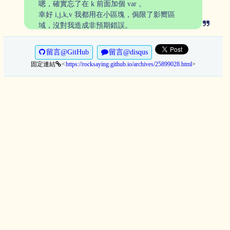
嗯，確實忘了在 k 前面加個 var 。
幸好 i,j,k,v 我都用在小區塊，侷限了影嚮區
域，沒對我造成非預期錯誤。
留言@GitHub
留言@disqus
固定連結
https://rocksaying.github.io/archives/25899028.html
>
<