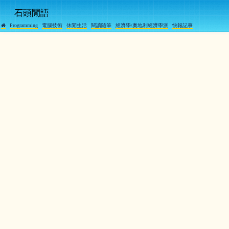
石頭閒語
Programming
電腦技術
休閒生活
閱讀隨筆
經濟學/奧地利經濟學派
快報記事
