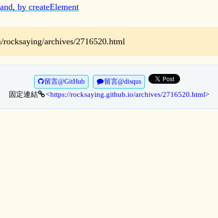
and, by createElement
ocksaying/archives/2716520.html
留言@GitHub
留言@disqus
固定連結
https://rocksaying.github.io/archives/2716520.html
>
<