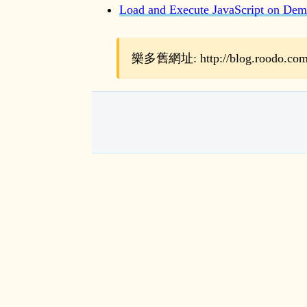
Load and Execute JavaScript on Dem
樂多舊網址: http://blog.roodo.com/r