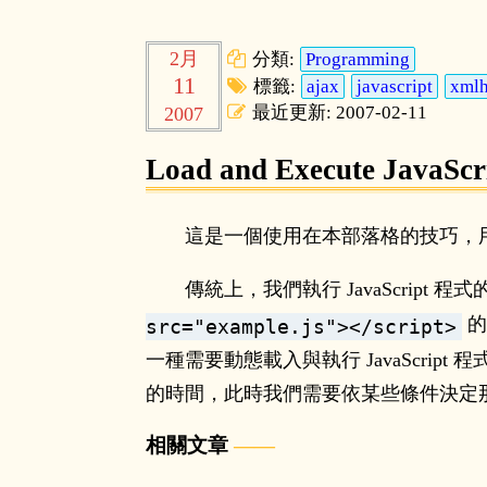
2月
分類:
Programming
11
標籤:
ajax
javascript
xmlh
最近更新: 2007-02-11
2007
Load and Execute JavaSc
這是一個使用在本部落格的技巧，
傳統上，我們執行 JavaScript 
的
src="example.js"></script>
一種需要動態載入與執行 JavaScrip
的時間，此時我們需要依某些條件決定那些 J
相關文章