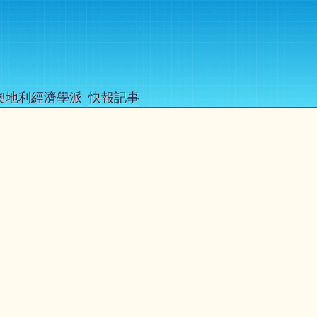
奧地利經濟學派
快報記事