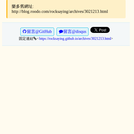
樂多舊網址:
http://blog.roodo.com/rocksaying/archives/3021213.html
留言@GitHub
留言@disqus
固定連結
https://rocksaying.github.io/archives/3021213.html
>
<