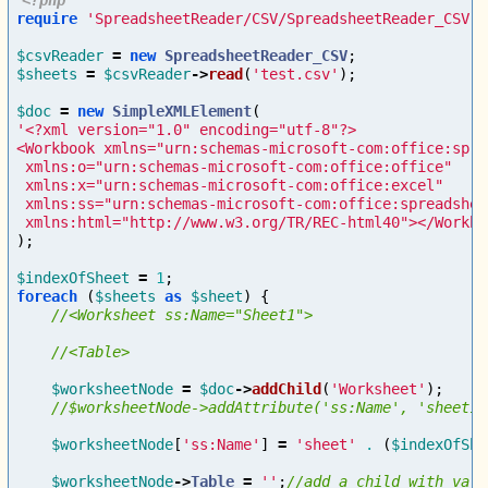
<?php
require
'SpreadsheetReader/CSV/SpreadsheetReader_CSV.p
$csvReader
=
new
SpreadsheetReader_CSV
;
$sheets
=
$csvReader
->
read
(
'test.csv'
);
$doc
=
new
SimpleXMLElement
(
'<?xml version="1.0" encoding="utf-8"?>

<Workbook xmlns="urn:schemas-microsoft-com:office:spre
 xmlns:o="urn:schemas-microsoft-com:office:office"

 xmlns:x="urn:schemas-microsoft-com:office:excel"

 xmlns:ss="urn:schemas-microsoft-com:office:spreadsheet
 xmlns:html="http://www.w3.org/TR/REC-html40"></Workbo
);
$indexOfSheet
=
1
;
foreach
(
$sheets
as
$sheet
)
{
$worksheetNode
=
$doc
->
addChild
(
'Worksheet'
);
$worksheetNode
[
'ss:Name'
]
=
'sheet'
.
(
$indexOfShe
$worksheetNode
->
Table
=
''
;