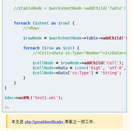
foreach
(
$sheet
as
$row
)
{
$rowNode
=
$worksheetNode
->
Table
->
addChild
(
'Ro
foreach
(
$row
as
$col
)
{
$cellNode
=
$rowNode
->
addChild
(
'Cell'
);
$cellNode
->
Data
=
iconv
(
'big5'
,
'utf-8'
,
$
$cellNode
->
Data
[
'ss:Type'
]
=
'String'
;
}
}
}
$doc
->
asXML
(
'test1.xml'
);
?>
本文是
php-SpreadsheetReader
專案之一部工作。