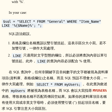
with '%'.
In your case:
$sql = "SELECT * FROM "General" WHERE "Item_Name"
LIKE '%{$Name}%'; ";
SQL語法錯誤。
表格及欄位名稱應該以雙引號括起。這表示區分大小寫。若不
加雙引號，一律作大寫處理。
只適用於文字型態的欄位，所以必須將查詢內容以單引
LIKE
號括起。此外，
的查詢內容必須配合 % 使用。
LIKE
在 SQL 查詢中，任何非關鍵字且非純數字的文字都被視為資料庫
項目(資料庫、表格或欄位)之名稱。而且 SQL 預設不理會大小寫，一
律作大寫處理。例如:
。在此查詢敘述
SELECT * FROM myUsers;
MYUSERS
中的
將被視為表格名稱，而 SQL 會以大寫找尋
myUsers
表格。導致表格名稱不匹配而傳回空結果。如果你的資料庫項目名稱
有使用大寫或非英文字母時，必須使用雙引號 (") 括起項目名稱，要
求 SQL 引擎注意大小寫區別。