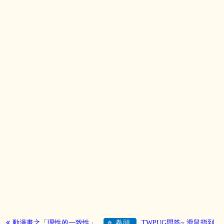
動漫畫之「理性的一致性」
卷頭
TWPUG問答~ 滑鼠指到