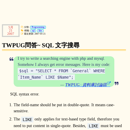
5月
分類:
Programming
21
標籤:
sql
like
2007
最近更新: 2007-05-21
TWPUG問答~ SQL 文字搜尋
I try to write a searching engine with php and mysql.
Somehow I always get error messages. Here is my code:
$sql = "SELECT * FROM `General` WHERE
`Item_Name` LIKE $Name";
TWPUG::資料庫討論區
SQL syntax error.
The field-name should be put in double-quote. It means case-
sensitive.
The
only applies for text-based type field, therefore you
LIKE
need to put content in single-quote. Besides,
must be used
LIKE