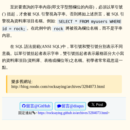
至於要查詢的字串內容(即文字型態欄位的內容)，必須以單引號
(') 括起，才會被 SQL 引擎視為字串。否則將如上述所言，被 SQL 引
擎視為資料庫項目名稱。例如:
SELECT * FROM myusers WHERE
。在此例中的
將被視為欄位名稱，而不是字串
id = rock;
rock
內容。
在 SQL 語法規範(ANSI SQL)中，單引號和雙引號分別表示不同
意義。以單引號括起者表示字串，雙引號括起者表示嚴格區分大小寫
的資料庫項目(資料庫、表格或欄位等)之名稱。初學者常常疏忽這一
點。
樂多舊網址:
http://blog.roodo.com/rocksaying/archives/3284073.html
留言@GitHub
留言@disqus
固定連結
https://rocksaying.github.io/archives/3284073.html
>
<