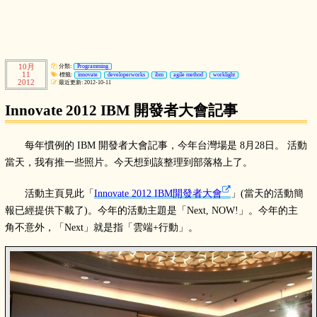
10月
分類:
Programming
11
標籤:
innovate
developerworks
ibm
agile method
worklight
2012
最近更新: 2012-10-11
Innovate 2012 IBM 開發者大會記事
每年慣例的 IBM 開發者大會記事，今年台灣場是 8月28日。 活動
當天，我有推一些照片。今天想到該整理到部落格上了。
活動主頁見此「
Innovate 2012 IBM開發者大會
」(當天的活動簡
報已經提供下載了)。今年的活動主題是「Next, NOW!」。今年的主
角不意外，「Next」就是指「雲端+行動」。