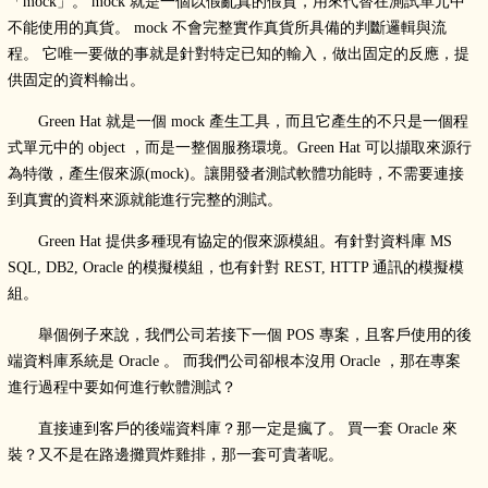
「mock」。 mock 就是一個以假亂真的假貨，用來代替在測試單元中
不能使用的真貨。 mock 不會完整實作真貨所具備的判斷邏輯與流
程。 它唯一要做的事就是針對特定已知的輸入，做出固定的反應，提
供固定的資料輸出。
Green Hat 就是一個 mock 產生工具，而且它產生的不只是一個程
式單元中的 object ，而是一整個服務環境。Green Hat 可以擷取來源行
為特徵，產生假來源(mock)。讓開發者測試軟體功能時，不需要連接
到真實的資料來源就能進行完整的測試。
Green Hat 提供多種現有協定的假來源模組。有針對資料庫 MS
SQL, DB2, Oracle 的模擬模組，也有針對 REST, HTTP 通訊的模擬模
組。
舉個例子來說，我們公司若接下一個 POS 專案，且客戶使用的後
端資料庫系統是 Oracle 。 而我們公司卻根本沒用 Oracle ，那在專案
進行過程中要如何進行軟體測試？
直接連到客戶的後端資料庫？那一定是瘋了。 買一套 Oracle 來
裝？又不是在路邊攤買炸雞排，那一套可貴著呢。