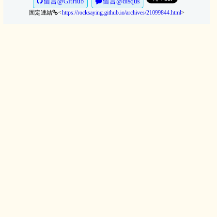
留言@GitHub
留言@disqus
固定連結
https://rocksaying.github.io/archives/21099844.html
>
<