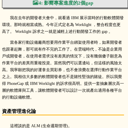
4: 影嚮專案進度的2個gap
我在去年的開發者大會中，就看過 IBM 展示當時的行動軟體開發
環境。那時就相當成熟。今年正式定名為 Worklight ，整合程度也更
高了。 Worklight 訴求之一就是減輕上述行動開發工作的 gap 。
當各家行動設備廠商想要用作業平台綁架使用者時，如果開發者
也跟著起舞，那可就有作不完的工作了。在雲端時代，不論是企業用
戶或開發者，在使用者需求沒有差異的情況下，沒有幾個傻子願意為
作業平台的差異而重複投資。當然我們可以選邊站，但這樣的風險太
高。我寧願把我的好運拿去買彩券，也不會浪費在選擇行動作業平台
之上。我相信大多數的軟體開發者也不是賭性堅強的賭徒。所以我覺
得 PhoneGap 或 IBM Worklight 的訴求很高明。提供一套抽象層次高一
層的軟體庫與工具，讓軟體開發者可以設計一次就產出適用各種平台
的行動設備軟體。
資產管理進化論
這裡談的是 ALM (生命週期管理)。