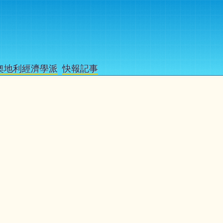
奧地利經濟學派
快報記事