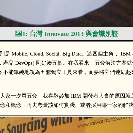
1: 台灣 Innovate 2013 與會識別證
分別是 Mobile, Cloud, Social, Big Data。這四
elivery，產品 DevOps) 剛好湊五個。在我看來，五套
案不能單純地視為五套獨立工具來看，而要將它們連結起
是要大家一次買五套。我喜歡參加 IBM 開發者大會的原
些觀念和概念，再去考量該如何實踐、或者採用哪一家的解