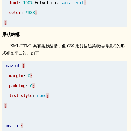
font
:
100%
Helvetica
,
sans-serif
color
:
#333
}
巢狀結構
XML/HTML 具有巢狀結構，但 CSS 用於描述巢狀結構樣式的形
式卻是平面的。如下：
nav
ul
margin
:
0
padding
:
0
list-style
:
none
nav
li