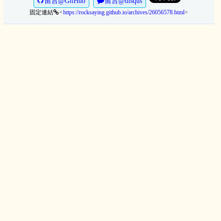
留言@GitHub
留言@disqus
固定連結
https://rocksaying.github.io/archives/26056578.html
>
<