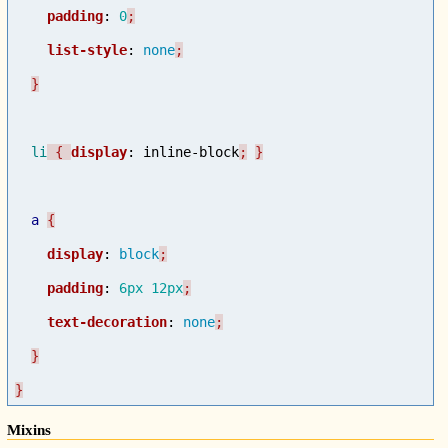
padding
:
0
list-style
:
none
li
 { 
display
:
inline-block
;
a
display
:
block
padding
:
6px
12px
text-decoration
:
none
}
Mixins