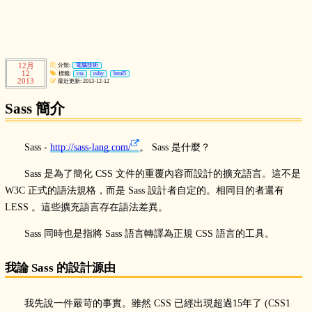
12月
分類:
電腦技術
12
標籤:
css
ruby
html5
2013
最近更新: 2013-12-12
Sass 簡介
Sass -
http://sass-lang.com/
。 Sass 是什麼？
Sass 是為了簡化 CSS 文件的重覆內容而設計的擴充語言。這不是
W3C 正式的語法規格，而是 Sass 設計者自定的。相同目的者還有
LESS 。這些擴充語言存在語法差異。
Sass 同時也是指將 Sass 語言轉譯為正規 CSS 語言的工具。
我論 Sass 的設計源由
我先說一件嚴苛的事實。雖然 CSS 已經出現超過15年了 (CSS1