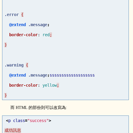
.error
@extend
.message
;
border-color
:
red
.warning
@extend
.message
;
sssssssssssssssssss
border-color
:
yellow
}
而 HTML 的部份則可以改寫為:
<
p
class
=
"success"
>