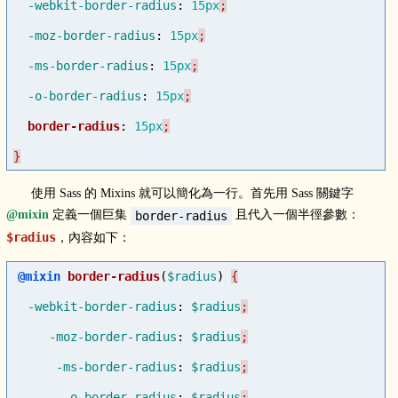
-webkit-border-radius
:
15px
-moz-border-radius
:
15px
-ms-border-radius
:
15px
-o-border-radius
:
15px
border-radius
:
15px
}
使用 Sass 的 Mixins 就可以簡化為一行。首先用 Sass 關鍵字
@mixin
定義一個巨集
且代入一個半徑參數：
border-radius
$radius
，內容如下：
@mixin
border-radius
(
$radius
)
-webkit-border-radius
:
$radius
-moz-border-radius
:
$radius
-ms-border-radius
:
$radius
-o-border-radius
:
$radius