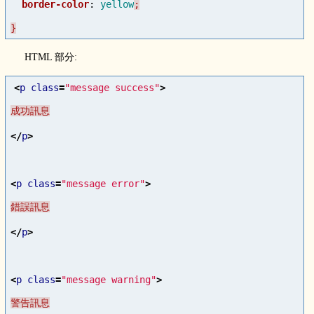
border-color
:
yellow
}
HTML 部分:
<
p
class
=
"message success"
>
</
p
>
<
p
class
=
"message error"
>
</
p
>
<
p
class
=
"message warning"
>