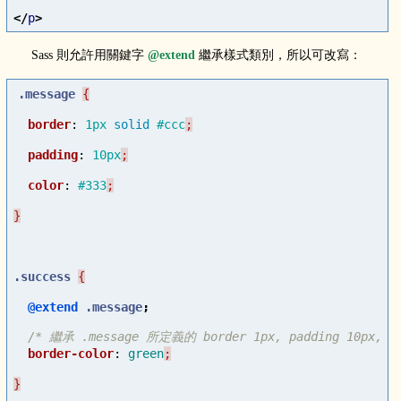
</
p
>
Sass 則允許用關鍵字
@extend
繼承樣式類別，所以可改寫：
.message
border
:
1px
solid
#ccc
padding
:
10px
color
:
#333
.success
@extend
.message
;
border-color
:
green