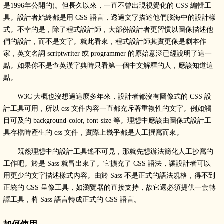
是1996年公開的)。但長久以來，一直不曾出現視覺化的 CSS 編輯工
具。設計者始終都是用 CSS 語言，透過文字描述他們腦海中的設計樣
式。不幸的是，除了程式設計師，大部份設計者更習慣以圖像描述他
們的設計，而不是文字。就此看來，程式設計師其實更像是劇本作
家，英文名詞 scriptwriter 或 programmer 的原始意涵已經說明了這一
點。如果你不是查英漢字典時只看第一個中文解釋的人，應該知道這
點。
W3C 大概也沒想過這麼多年來，設計者都沒有圖像式的 CSS 設
計工具可用，所以 css 文件內容一直都充斥著重複性的文字。例如觸
目可及的 background-color, font-size 等。理想中應該由圖像式設計工
具存檔時產生的 css 文件，實際上幾乎都是人工撰寫而來。
既然理想中的設計工具遙不可見，那就先想辦法簡化人工抄寫的
工作吧。於是 Sass 就冒出來了。它擴充了 CSS 語法，讓設計者可以
用更少的文字描述樣式內容。由於 Sass 不是正式的語法規格，得不到
正統的 CSS 呈像工具，如瀏覽器的直接支持，故它還必須提供一套轉
譯工具，將 Sass 語言轉成正式的 CSS 語言。