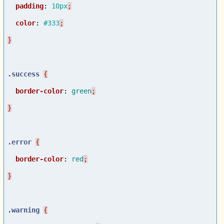
padding
:
10px
color
:
#333
.success
border-color
:
green
.error
border-color
:
red
.warning