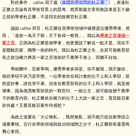
對此事件， caffen 寫了篇《
媒體與學術間的杜正勝
》，表達杜
正勝之言論有其學術背景上的思考。然而那篇文章所敘說者是五十歲
之前的學者杜正勝，不是現在的政務官杜正勝。
誠如 caffen 所言，杜正勝在其學術領域中確實是位優秀學者。然
而，「道術一為天下裂，天下各得一察焉」。我以為
學者之言僅係一
家之言
。正因為杜正勝是個學者，他更應該了解這一點才是。現在不
是罷黜百家、獨尊一術的時代。我以為杜正勝之失，在其可藉教育部
長之政治權力將其一家之言強加於千萬學子身上，而猶不自知。
學術圈中，百家爭鳴，優秀學者多得是。你不服我，我不服你，
彼此爭辯不休乃是常態。一位學者坐在研討會的位子上和人爭辯，當
然是好事，誰也管不著。但坐在教育部長的位子上和人爭辯，就是個
壞事。因為僅憑教育部長的一顆官印、一紙公文，就可能改變千萬學
子的教育內容。杜正勝坐在權力的位子上大談一家之言，置其餘百家
於何處？又要其餘百家作何感想？
為政之道重在「大公無私」，既然無私，就不能只從自家學說立
場看事情。言行在學術領域與政治領域間之分寸，杜正勝部長還需再
費心拿捏。