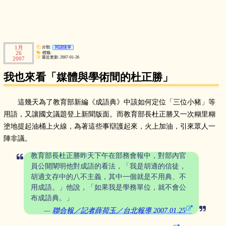
1月
分類:
閱讀隨筆
26
標籤:
最近更新: 2007-01-26
2007
我也來看「媒體與學術間的杜正勝」
這幾天為了教育部新編《成語典》中該如何定位「三位小豬」等
用語，又讓國文議題登上新聞版面。而教育部長杜正勝又一次糊里糊
塗地提起油桶上火線，為著這些事辯護起來，火上加油，引來眾人一
陣非議。
教育部長杜正勝昨天下午在部務會報中，對部內官
員公開闡明他對成語的看法，「我是胡適的信徒，
胡適文存中的八不主義，其中一個就是不用典、不
用成語。」他說，「如果我是學務單位，就不會公
布成語典。」
聯合報／記者薛荷玉／台北報導 2007.01.25