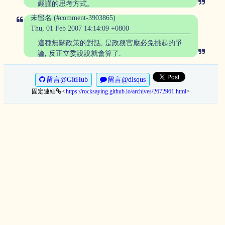
嚴謹的思考方式。
未留名 (#comment-3903865)
Thu, 01 Feb 2007 14:14:09 +0800
這種無關政策的對話, 是政務官應必免挑起的爭
論, 反正立委說說就會算了.
留言@GitHub
留言@disqus
固定連結
https://rocksaying.github.io/archives/2672961.html
>
<