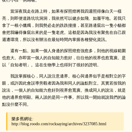
夜行小徑一例為喻。
當深夜我走在路上時，如果有探照燈將我四週照得像白天一樣
亮，則即便道路坑坑洞洞，我依然可以健步如飛、如履平地。若我只
拿了一根小爉燭，則我勢必走的跌跌撞撞，甚至路邊竄出一隻小貓都
會把我嚇得像竄出來的是一隻老虎。這都是因為我沒有聚焦在自己跟
週遭環境，所以沒有辦法在最短時間內掌握各種變化資訊。
還有一點。如果一個人身邊的探照燈愈強愈多，則他的視線範圍
也愈大。亦即當一個人的自知能力愈好，往往他的視界也愈寬廣。是
以「自知者明」。這在生物學上也得到了很好的證明。
我說掌握核心，同人說注意邊界。核心與邊界似乎是相對立的字
眼，或許因此會誤導旁觀者因為我和同人的論點對立。其實若按我的
說法，一個人的自知能力愈好則視界愈寬廣。換成同人的說法，就是
他的邊界愈明顯。兩人談的是同一件事。所以我一開始就說我們的論
點沒什麼不同。
樂多舊網址:
http://blog.roodo.com/rocksaying/archives/3237085.html