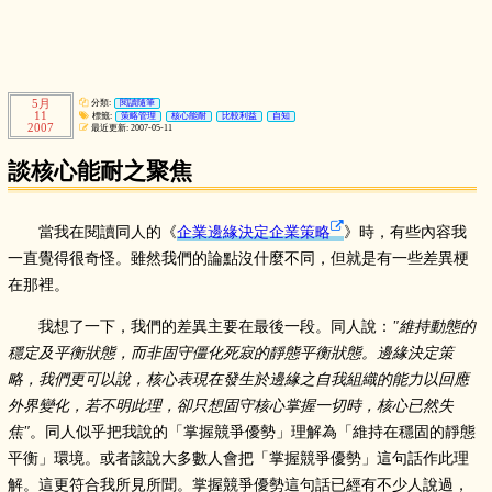
5月
分類:
閱讀隨筆
11
標籤:
策略管理
核心能耐
比較利益
自知
2007
最近更新: 2007-05-11
談核心能耐之聚焦
當我在閱讀同人的《
企業邊緣決定企業策略
》時，有些內容我
一直覺得很奇怪。雖然我們的論點沒什麼不同，但就是有一些差異梗
在那裡。
我想了一下，我們的差異主要在最後一段。同人說：
維持動態的
穩定及平衡狀態，而非固守僵化死寂的靜態平衡狀態。邊緣決定策
略，我們更可以說，核心表現在發生於邊緣之自我組織的能力以回應
外界變化，若不明此理，卻只想固守核心掌握一切時，核心已然失
焦
。同人似乎把我說的「掌握競爭優勢」理解為「維持在穩固的靜態
平衡」環境。或者該說大多數人會把「掌握競爭優勢」這句話作此理
解。這更符合我所見所聞。掌握競爭優勢這句話已經有不少人說過，