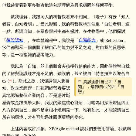
但我確實看到更多聽者把這句話理解為尋求穩固的靜態平衡。
就我理解，我跟同人的科哲觀看來不相同。《老子》有云「知人
者智，自知者明」。受此影嚮，我的科哲觀特別注重「自知者明」這
一點。所謂自知，在眾多學科中都有探討。在生物學中，他們探討
「
後設認知
」。在軟體編程中，我說是「
自識能力
」或 Reflection 。
它們都顯示一個個體了解自己的能力與不足之處、對自我的反思等
等，是一種複雜的思考能力。
我以為「自知」並非個體會去積極行使的能力，因此個體對自我
的了解與認識經常是不足的、錯誤的，甚至被自己特意扭曲以迎合自
己 (
)。斯此之故，我強調個人要自
*1
*1
真誠面對自己叫「自
知」，矯飾自己的叫「自
知。對企業經營，則強調經營者要認
戀」
真地認識整個企業內容，不是憑片斷
感覺或是跟風學大師。我說的聚焦核心能耐，可喻為用探照燈從四面
八方探索自己，而不是拿根小爉燭晃一下。唯有如此，才能認清自己
所在的環境，才有可能迅速回應環境的變化。
上述內容或許抽象。XP/Agile method 說我們要善用譬喻。我就舉