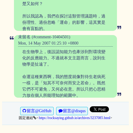
楚又如何？
所以我認為，我們在探討這類管理議題時，過
份理性、過份忽略「運命」的影響，這其實是
會有盲點的。
未留名 (#comment-10404501)
Mon, 14 May 2007 01:25:10 +0800
在生物學上，後設認知能力也牽涉到對環境變
化的反應能力。不過就本文主題而言，說到生
物學是扯遠了。
命運這種東西啊，我的態度就像對待生老病死
一樣，是「知其不可奈何而安之若命」。既然
它們不可避免，又何必在意。所以只把心思精
力放在個人所能理知的範圍中。
留言@GitHub
留言@disqus
固定連結
https://rocksaying.github.io/archives/3237085.html
>
<