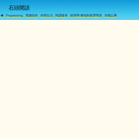
石頭閒語
Programming
電腦技術
休閒生活
閱讀隨筆
經濟學/奧地利經濟學派
快報記事
