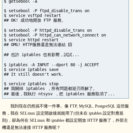
$ getsebool -a

$ setsebool -P ftpd_disable_trans on

$ service vsftpd restart

## OK! 成功地開放 FTP 服務。

$ setsebool -P httpd_disable_trans on

$ setsebool -P httpd_can_network_connect on

$ service httpd restart

## OMG! HTTP服務還是無法連結 囧

## 也許 iptables 也有影嚮，試試...

$ iptables -A INPUT --dport 80 -j ACCEPT

$ service iptables save

## It still doesn't work.

$ service iptables stop

## 我關掉 iptables ，所有問題都迎刃而解了。

我到現在仍然搞不懂一件事。像 FTP, MySQL, PostgreSQL 這些服
務，我在 SELinux 設定開啟後就能用了(但未在 iptables 設定對應規
則)，卻為何在 SELinux 和 iptables 都設定開放 HTTP 服務了，外部主
機還是無法連接 HTTP 服務呢？