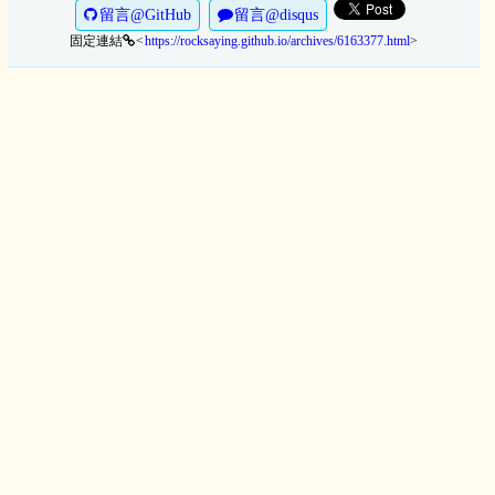
留言@GitHub
留言@disqus
固定連結
https://rocksaying.github.io/archives/6163377.html
>
<