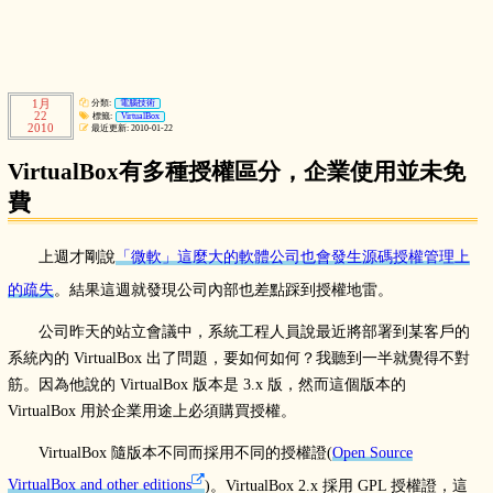
1月
分類:
電腦技術
22
標籤:
VirtualBox
2010
最近更新: 2010-01-22
VirtualBox有多種授權區分，企業使用並未免
費
上週才剛說
「微軟」這麼大的軟體公司也會發生源碼授權管理上
的疏失
。結果這週就發現公司內部也差點踩到授權地雷。
公司昨天的站立會議中，系統工程人員說最近將部署到某客戶的
系統內的 VirtualBox 出了問題，要如何如何？我聽到一半就覺得不對
筋。因為他說的 VirtualBox 版本是 3.x 版，然而這個版本的
VirtualBox 用於企業用途上必須購買授權。
VirtualBox 隨版本不同而採用不同的授權證(
Open Source
VirtualBox and other editions
)。VirtualBox 2.x 採用 GPL 授權證，這