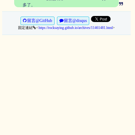
多了。
留言@GitHub
留言@disqus
固定連結
https://rocksaying.github.io/archives/11461481.html
>
<