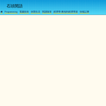
石頭閒語
Programming
電腦技術
休閒生活
閱讀隨筆
經濟學/奧地利經濟學派
快報記事
