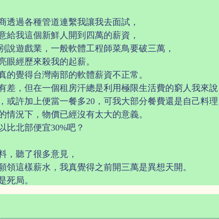
商透過各種管道連繫我讓我去面試，
意給我這個新鮮人開到四萬的薪資，
別說遊戲業，一般軟體工程師菜鳥要破三萬，
亮眼經歷來殺我的起薪。
真的覺得台灣南部的軟體薪資不正常。
有差，但在一個租房汗總是利用極限生活費的窮人我來說
，或許加上便當一餐多20，可我大部分餐費還是自己料理
的情況下，物價已經沒有太大的意義。
以比北部便宜30%吧？
料，聽了很多意見，
願領這樣薪水，我真覺得之前開三萬是異想天開。
是死局。