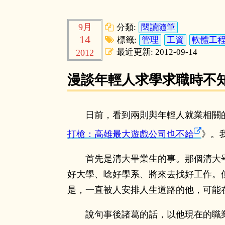
9月
分類:
閱讀隨筆
14
標籤:
管理
工資
軟體工
最近更新: 2012-09-14
2012
漫談年輕人求學求職時不
日前，看到兩則與年輕人就業相關
打槍：高雄最大遊戲公司也不給
》。
首先是清大畢業生的事。那個清大
好大學、唸好學系、將來去找好工作。
是，一直被人安排人生道路的他，可能
說句事後諸葛的話，以他現在的職