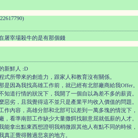
22617790)
在屠宰場殺牛的是有那個錢
新鮮人 :D
程式所帶來的創造力，跟家人和教育沒有關係。
是因為我找高雄工作前，就已經有北部廠商給我Offer
不知道行情的狀況下，我開了一個自以為差不多的薪資。
麼惡劣，且我覺得這不並只是產業平均收入價值的問題。
工作內容，高雄分部和北部可以差到一萬多塊的情況下，
廠，看準南部工作缺少大量撒餌找願意屈就低薪的人才。
我能拿出點東西想證明我稍微跟其他人有點不同的時候，
我真正覺得難過悲哀的地方。