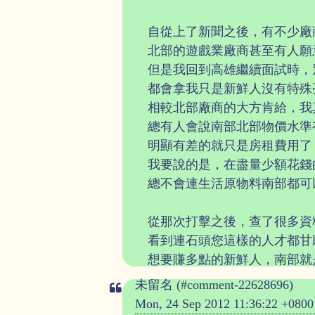
自從上了新聞之後，有不少廠
北部的遊戲業廠商甚至有人願
但是我回到高雄繼續面試時，
都會拿我只是新鮮人沒有特殊
相較北部廠商的大方肯給，我
總有人會說南部北部物價水準
明顯有差的就只是房租費用了
我要說的是，在盡量少額花錢
總不會連生活原物料南部都可
從那次打擊之後，查了很多資
看到連石頭您這樣的人才都甘
想要賺多點的新鮮人，南部就
未留名 (#comment-22628696)
Mon, 24 Sep 2012 11:36:22 +0800