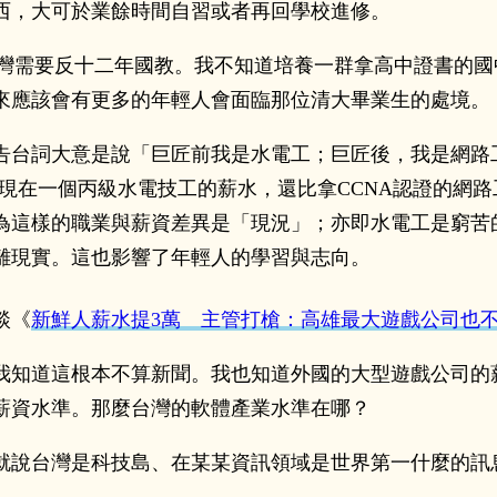
西，大可於業餘時間自習或者再回學校進修。
過我覺得台灣需要反十二年國教。我不知道培養一群拿高中證書
來應該會有更多的年輕人會面臨那位清大畢業生的處境。
告台詞大意是說「巨匠前我是水電工；巨匠後，我是網路
現在一個丙級水電技工的薪水，還比拿CCNA認證的網
為這樣的職業與薪資差異是「現況」；亦即水電工是窮苦
離現實。這也影響了年輕人的學習與志向。
談《
新鮮人薪水提3萬 主管打槍：高雄最大遊戲公司也
我知道這根本不算新聞。我也知道外國的大型遊戲公司的
薪資水準。那麼台灣的軟體產業水準在哪？
就說台灣是科技島、在某某資訊領域是世界第一什麼的訊