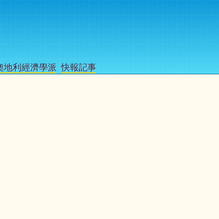
奧地利經濟學派
快報記事