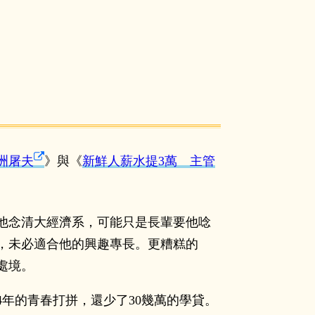
洲屠夫
》與《
新鮮人薪水提3萬 主管
他念清大經濟系，可能只是長輩要他唸
，未必適合他的興趣專長。更糟糕的
處境。
年的青春打拼，還少了30幾萬的學貸。